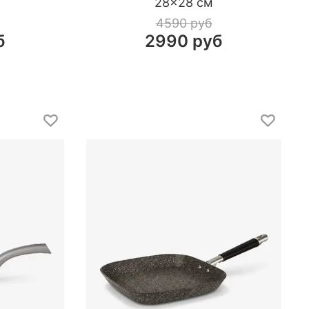
28×28 см
4590 руб
б
2990 руб