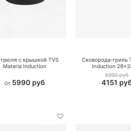
стрюля с крышкой TVS
Сковорода-гриль 
Materia Induction
Induction 28×2
5990 руб
5990 руб
4151 ру
От