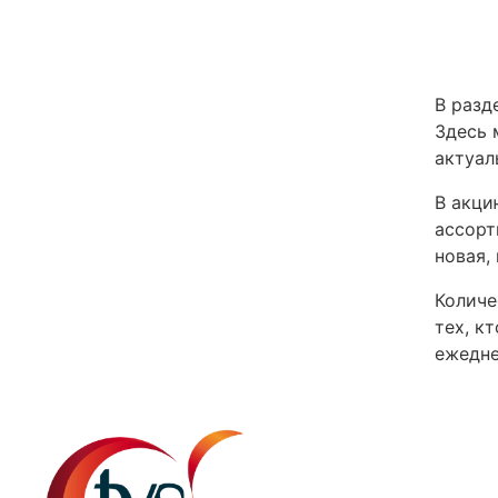
В разд
Здесь 
актуал
В акци
ассорт
новая,
Количе
тех, к
ежедне