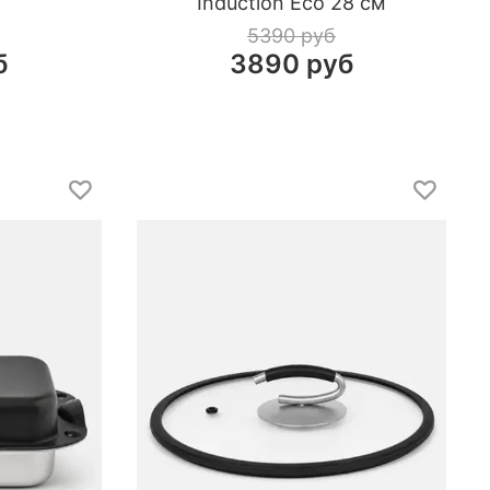
Induction Eco 28 см
5390 руб
б
3890 руб