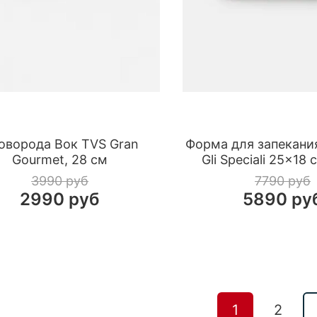
оворода Вок TVS Gran
Форма для запекания
Gourmet, 28 см
Gli Speciali 25×18 
3990 руб
7790 руб
2990 руб
5890 ру
1
2