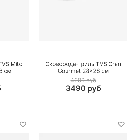
TVS Mito
Сковорода-гриль TVS Gran
8 см
Gourmet 28×28 см
4990 руб
б
3490 руб