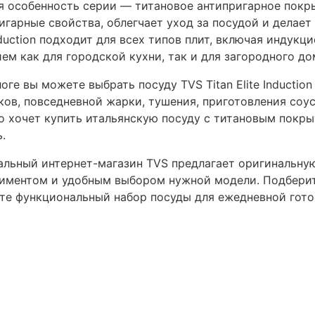
я особенность серии — титановое антипригарное покры
игарные свойства, облегчает уход за посудой и делает
Induction подходит для всех типов плит, включая индук
ем как для городской кухни, так и для загородного до
логе вы можете выбрать посуду TVS Titan Elite Inducti
ков, повседневной жарки, тушения, приготовления соу
то хочет купить итальянскую посуду с титановым покр
.
льный интернет-магазин TVS предлагает оригинальную п
иментом и удобным выбором нужной модели. Подберит
те функциональный набор посуды для ежедневной гото