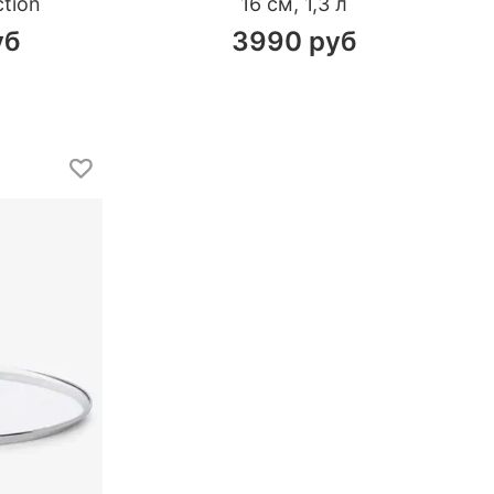
ction
16 см, 1,3 л
уб
3990 руб