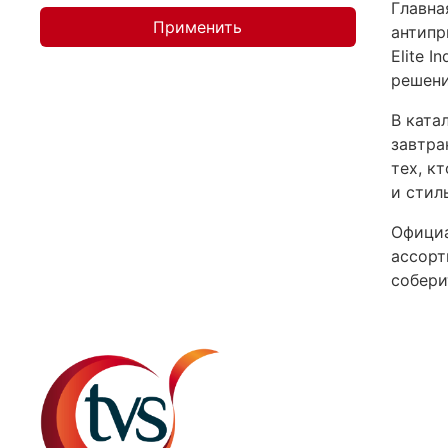
Главна
Применить
антипр
Elite 
решени
В ката
завтра
тех, к
и стиль
Официа
ассорт
собери