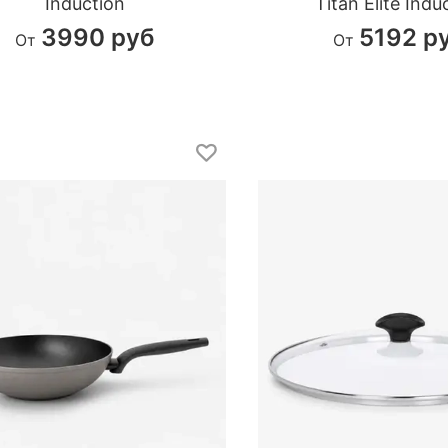
Induction
Titan Elite Indu
3990 руб
5192 р
От
От