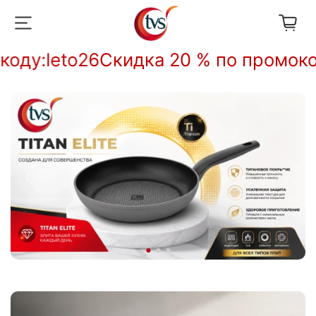
у:
leto26
Скидка 20 % по промокоду: