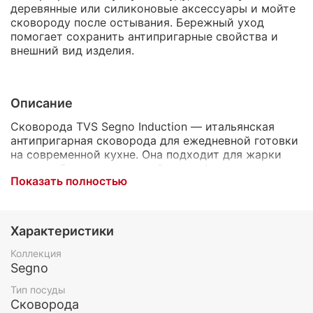
деревянные или силиконовые аксессуары и мойте
сковороду после остывания. Бережный уход
помогает сохранить антипригарные свойства и
внешний вид изделия.
Описание
Сковорода TVS Segno Induction — итальянская
антипригарная сковорода для ежедневной готовки
на современной кухне. Она подходит для жарки
мяса, рыбы, птицы, овощей, картофеля, омлетов,
Показать полностью
сырников, гарниров и быстрых домашних блюд.
Модель оснащена керамическим антипригарным
покрытием EXP EVOLUTION. Оно помогает готовить
Характеристики
с меньшим количеством масла, снижает риск
прилипания продуктов и облегчает уход за
Коллекция
сковородой после приготовления. Такая
Segno
поверхность удобна для регулярного
Тип посуды
использования и рецептов, где важны аккуратная
Сковорода
жарка и лёгкая очистка.