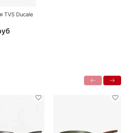
я TVS Ducale
n
руб