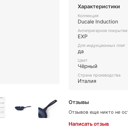
Модель оснащена кера
Характеристики
которое помогает гот
облегчает уход за пос
Коллекция
делает вок удобным дл
Ducale Induction
форма позволяет акку
Антипригарное покрытие
готовки.
EXP
Сковорода-вок TVS Duca
Для индукционных плит
включая индукционные
да
равномерному нагреву,
Цвет
сохранения текстуры п
Чёрный
подходит для регулярн
Страна производства
Италия
TVS Ducale Induction —
вок 28 см с керамиче
быстрых ужинов, овощей
Отзывы
Отзывов еще никто не ос
Написать отзыв