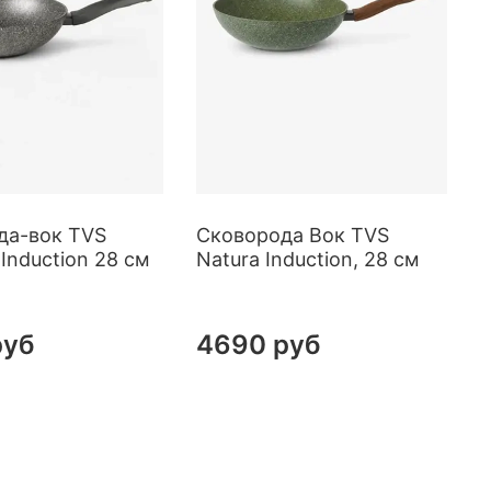
да-вок TVS
Сковорода Вок TVS
 Induction 28 см
Natura Induction, 28 см
S
руб
4690 руб