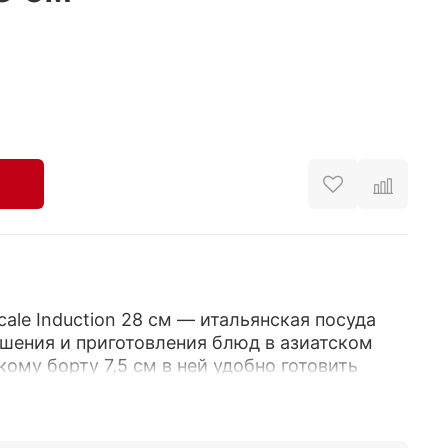
ale Induction 28 см — итальянская посуда
шения и приготовления блюд в азиатском
ому борту 7,5 см в ней удобно готовить
апшу, рис, соусы и блюда с большим
нтов.