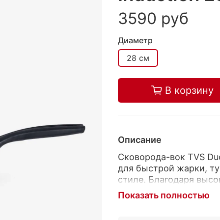
3590 руб
Диаметр
28 см
В корзину
Описание
Сковорода-вок TVS Duc
для быстрой жарки, ту
стиле. Благодаря высок
овощи, мясо, птицу, л
Показать полностью
количеством ингредие