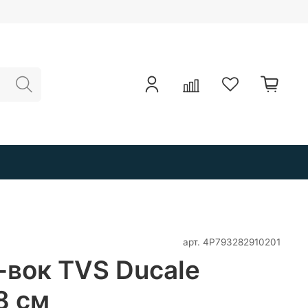
арт.
4P793282910201
вок TVS Ducale
8 см