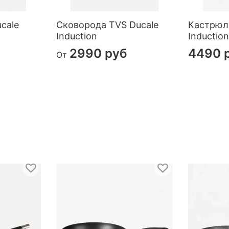
cale
Сковорода TVS Ducale
Кастрюл
Induction
Inductio
2990 руб
4490 
От